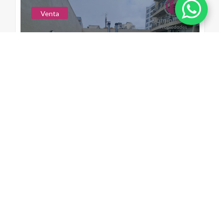
Venta
U$S 73.000
Capital Federal
Departamento en Flores
FALCON, RAMON L., COR.
0A
1
32.00